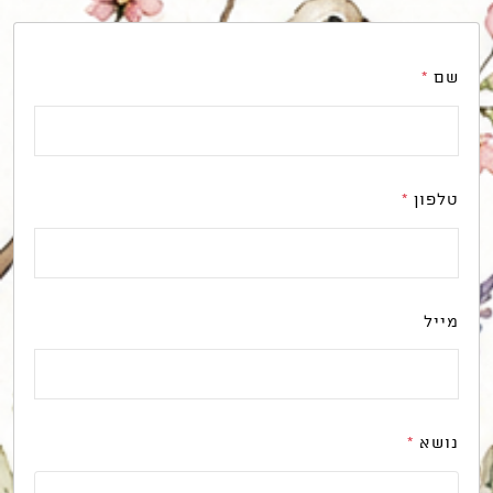
שם
*
טלפון
*
מייל
נושא
*