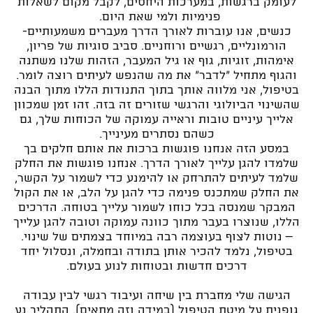
לעומק ברגשות, במערכות היחסים, לקבל מקום לשאלות
פנימיות ולמי שאת היום.
כנשים, אנו עוברות לאורך הדרך מעברים משמעותיים-
הורמונליים, רגשיים ורוחניים. סביב סוגיות של פריון,
אימהות, זוגיות, גוף או גיל המעבר, הזהות שלנו משתנה
והגוף מתחיל "לדבר" את מה שהנפש לעיתים רוצה לומר.
בטיפול, אני מלווה אותך בתוך התנודות הללו מתוך הבנה
שהשינוי הביולוגי והרגשי שזורים זה בזה. זהו זמן שמכוון
אלייך עיניים טובות וראייה עמוקה של הכוחות שלך, גם
כשהם נסתרים מעינייך.
במסע הזה אנחנו פוגשות ברכות את אותם חלקים בך
שלמדו להגן עלייך לאורך הדרך. אנחנו פוגשות את החלק
שלמד לעיתים להתרחק או להימנע כדי לשמור על הקשר,
את החלק שמתכנס פנימה כדי להגן על הלב, או את הקול
המבקר שמנסה בכל כוחו לשמור עלייך בטוחה. הדרכים
הללו, שנוצרו בעבר מתוך כוונה עמוקה וטובה להגן עלייך
– נוטות לצוף בעוצמה רבה במיוחד בצמתים של שינוי.
בטיפול, נלמד להכיר אותן בתודה ובחמלה, ונסלול יחד
דרכים חדשות ובטוחות לנוע בעולם.
הגישה שלי מחברת בין שיחה ועיבוד רגשי לבין עבודה
גופנית על מיטת הטיפול (במידה וזה מתאים). התהליך נע