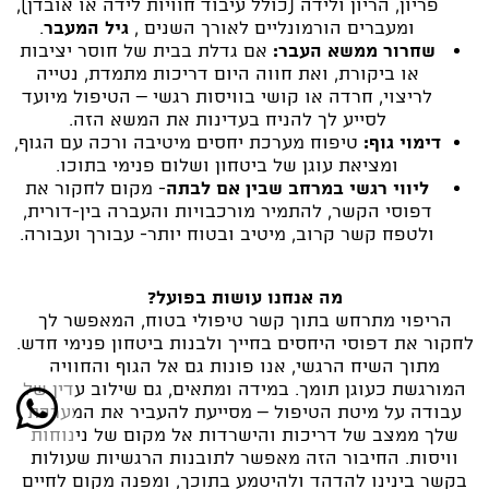
פריון, הריון ולידה (כולל עיבוד חוויות לידה או אובדן),
ומעברים הורמונליים לאורך השנים ,
גיל המעבר
.
שחרור ממשא העבר:
אם גדלת בבית של חוסר יציבות
או ביקורת, ואת חווה היום דריכות מתמדת, נטייה
לריצוי, חרדה או קושי בוויסות רגשי – הטיפול מיועד
לסייע לך להניח בעדינות את המשא הזה.
דימוי גוף:
טיפוח מערכת יחסים מיטיבה ורכה עם הגוף,
ומציאת עוגן של ביטחון ושלום פנימי בתוכו.
ליווי רגשי במרחב שבין אם לבתה
- מקום לחקור את
דפוסי הקשר, להתמיר מורכבויות והעברה בין-דורית,
ולטפח קשר קרוב, מיטיב ובטוח יותר- עבורך ועבורה.
מה אנחנו עושות בפועל?
הריפוי מתרחש בתוך קשר טיפולי בטוח, המאפשר לך
לחקור את דפוסי היחסים בחייך ולבנות ביטחון פנימי חדש.
מתוך השיח הרגשי, אנו פונות גם אל הגוף והחוויה
המורגשת כעוגן תומך. במידה ומתאים, גם שילוב עדין של
עבודה על מיטת הטיפול – מסייעת להעביר את המערכת
שלך ממצב של דריכות והישרדות אל מקום של נינוחות
וויסות. החיבור הזה מאפשר לתובנות הרגשיות שעולות
בקשר בינינו להדהד ולהיטמע בתוכך, ומפנה מקום לחיים