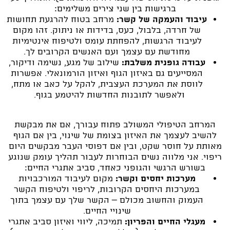
ברגישות בין שני צירים משלימים:
עיבוד והעמקה של קשר:
מרחב בטוח להרגעת תחושות
של חרדה, בלבול, כעס, בדידות או ניתוק. זהו מקום
לעיבוד הרגשות, להפחתת עומס ולטיפוח אינטימיות
מחודשת עם עצמך ועם האנשים הקרובים לך.
עבודה גופנית משלבת:
שילוב של מגע, נשימה ודיקור,
המסייעים גם באיזון הגוף ואיזון הורמונאלי. אפשרות
לווסת את המערכת העצבית, להקל על כאב או מתח,
ולאפשר לתובנות החדשות להיטמע בגוף.
המרחב הטיפולי המשולב פתוח עבורך, אם את מבקשת
להשיב לעצמך את האיזון בצומת של שינוי, בין אם הגוף
מאותת על חוסר שקט, ובין אם דפוסי העבר מבקשים היום
ריפוי. אני מלווה נשים הבוחרות לעבור תהליך עומק שנוגע
בשורש הרגשי והגופני כאחד, סביב אתגרי החיים:
מערכות יחסים וקשר:
מקום לעיבוד המורכבויות
במערכות היחסים הקרובות, לריפוי ולטיפוח הקשר
העמוק והחשוב מכולם – הקשר שלך עם עצמך בתוך
שינויי החיים.
מעגלי החיים והפריון:
תמיכה, ליווי ואיזון סביב אתגרי